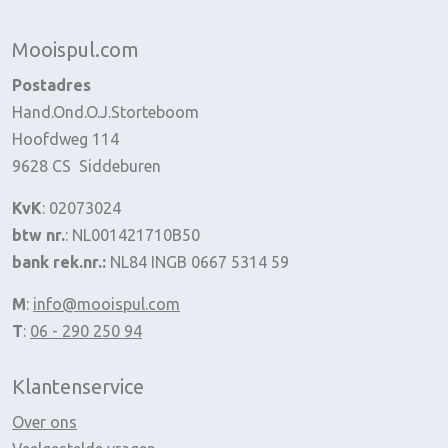
Mooispul.com
Postadres
Hand.Ond.O.J.Storteboom
Hoofdweg 114
9628 CS Siddeburen
KvK
: 02073024
btw nr.
: NL001421710B50
bank rek.nr.:
NL84 INGB 0667 5314 59
M
:
info@mooispul.com
T
:
06 - 290 250 94
Klantenservice
Over ons