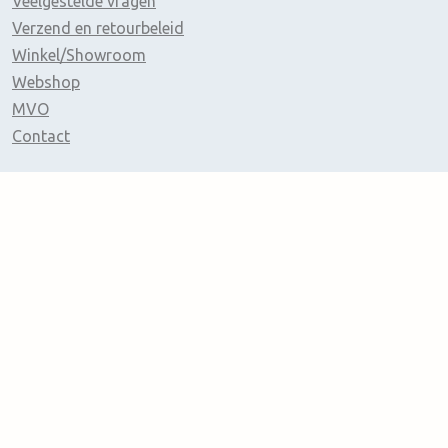
Veelgestelde vragen
Verzend en retourbeleid
Winkel/Showroom
Webshop
MVO
Contact
Nieuwsbrief
Links
Verlichting
Foto in Glas
Borduren
Persoonlijke Cadeaus
Laser Producten
Windlichten
Diverse Producten